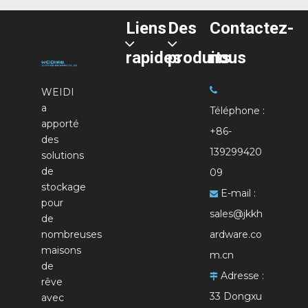
Liens
Des
Contactez-
rapides
produits
nous

WEIDI
a
Téléphone :
apporté
+86-
des
139299420
solutions
de
09
stockage
E-mail :

pour
sales@jkkh
de
nombreuses
ardware.co
maisons
m.cn
de
Adresse :

rêve
33 Dongxu
avec