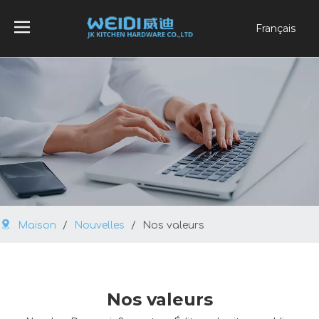
Français
Português
Español
Pусский
العربية
English
Maison
/
Nouvelles
/
Nos valeurs
Nos valeurs