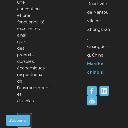
une
Road, ville
conception
de Nantou,
et une
ville de
fonctionnalité
excellentes,
Zhongshan
ainsi
,
que
Guangdon
des
produits
g, Chine.
durables,
Marché
économiques,
chinois
respectueux
de
l'environnement
et
durables.
S’abonner