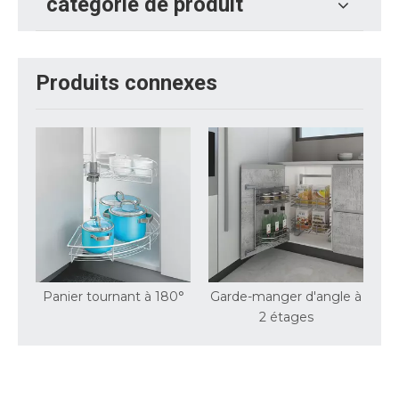
catégorie de produit
Produits connexes
0°
Panier tournant à 180°
Garde-manger d'angle à
2 étages