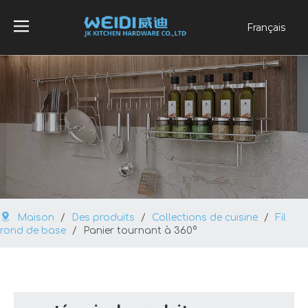
Français
English
العربية
Pусский
Español
Português
Maison
/
Des produits
/
Collections de cuisine
/
Fil
rond de base
/
Panier tournant à 360°