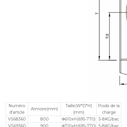
Numéro
Taille(W*D*H)
Poids de la
Armoire(mm)
d'article
(mm)
charge
VS68360
800
Φ610xH(695-770)
5-8KG/bac
VS69360
900
Φ710xH(695-770)
5-8KG/bac